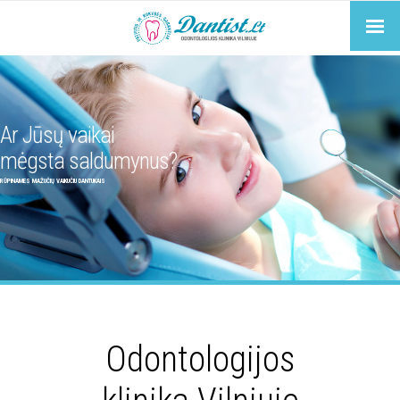
Ar Jūsų vaikai
mėgsta saldumynus?
RŪPINAMES MAŽUČIŲ VAIKUČIU DANTUKAIS
Odontologijos