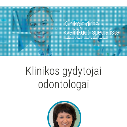
Klinikoje dirba
kvalifikuoti specialistai
ASMENIŠKAS POŽIURIS Į DARBĄ - KOKYBĖS GARANTIJA
Klinikos gydytojai
odontologai